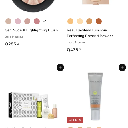
+1
Gen Nude® Highlighting Blush
Real Flawless Luminous
Perfecting Pressed Powder
Bare Minerals
Laura Mercier
Q285
Q
00
Q475
Q
00
2
4
8
7
5
Agregar al carrito
Agregar al carrito
5
.
.
0
0
0
0
OFERTA