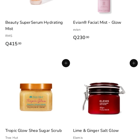
Beauty SuperSerum Hydrating
Evian® Facial Mist - Glow
Mist
evian
RMS
Q230
Q
00
Q415
Q
00
2
4
3
1
0
Agregar al carrito
Agregar al carrito
5
.
.
0
0
0
0
Tropic Glow Shea Sugar Scrub
Lime & Ginger Salt Glow
Tree Hut
Elemis