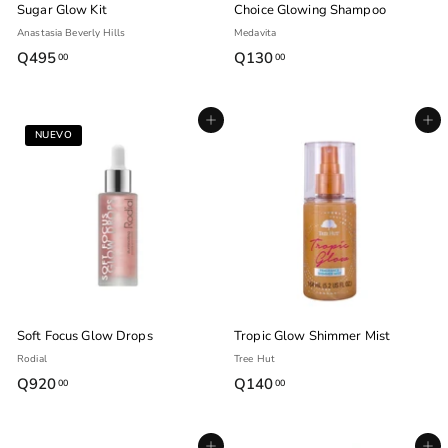
Sugar Glow Kit
Choice Glowing Shampoo
Anastasia Beverly Hills
Medavita
Q495
Q
Q130
Q
00
00
4
1
9
3
Agregar al carrito
Agregar al carrito
5
0
NUEVO
.
.
0
0
0
0
Soft Focus Glow Drops
Tropic Glow Shimmer Mist
Rodial
Tree Hut
Q920
Q
Q140
Q
00
00
9
1
2
4