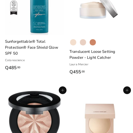
Sunforgettable® Total
Protection® Face Shield Glow
Translucent Loose Setting
SPF 50
Powder - Light Catcher
Colorescience
Laura Mercier
Q485
Q
00
Q455
Q
00
4
4
8
5
5
Agregar al carrito
Agregar al carrito
5
.
.
0
0
0
0