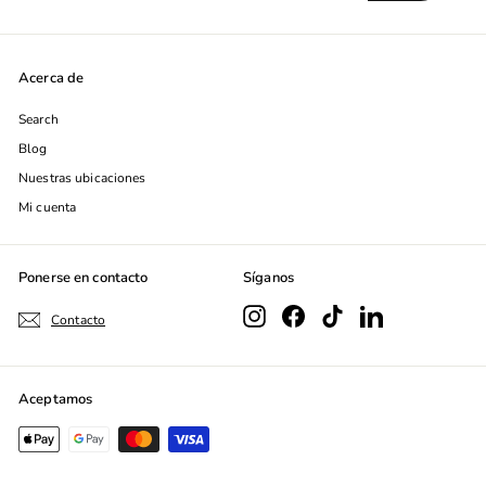
nuestra
lista
de
Acerca de
correo
Search
Blog
Nuestras ubicaciones
Mi cuenta
Ponerse en contacto
Síganos
Instagram
Facebook
TikTok
LinkedIn
Contacto
Aceptamos