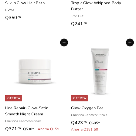
Silk´n Glow Hair Bath
Tropic Glow Whipped Body
Butter
OWAY
Tree Hut
Q350
Q
00
Q241
Q
56
3
2
5
4
0
Agregar al carrito
Agregar al carrito
1
.
.
0
5
0
6
OFERTA
OFERTA
Line Repair-Glow-Satin
Glow Oxygen Peel
Smooth Night Cream
Christina Cosmeceuticals
Christina Cosmeceuticals
P
P
Q423
Q
50
Q605
Q
00
P
P
r
r
Q371
Q
6
00
Q530
Q
Ahorra Q159
Ahorra Q181.50
4
00
r
r
e
e
0
5