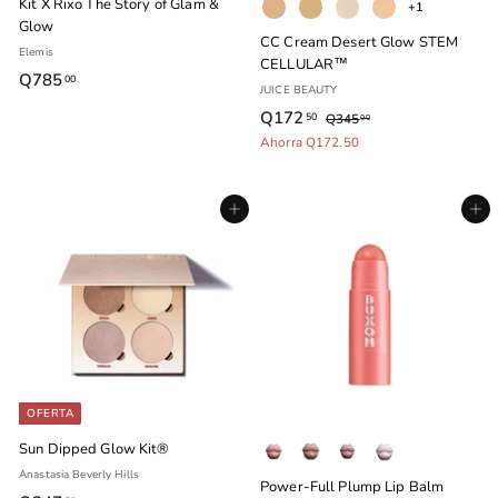
Kit X Rixo The Story of Glam &
+1
Glow
CC Cream Desert Glow STEM
Elemis
CELLULAR™
Q785
Q
00
JUICE BEAUTY
7
P
P
Q172
Q
50
Q345
Q
00
8
r
r
3
Ahorra Q172.50
1
5
e
e
4
7
5
c
c
.
2
.
i
i
0
Agregar al carrito
Agregar al carrito
0
.
o
o
0
0
d
h
5
e
a
0
o
b
f
i
e
t
r
u
t
a
a
l
OFERTA
Sun Dipped Glow Kit®
Anastasia Beverly Hills
Power-Full Plump Lip Balm