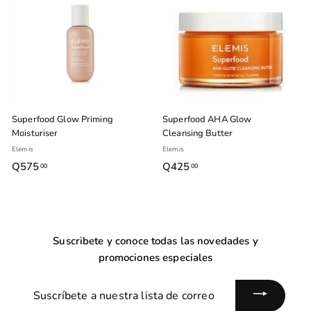
e
a
o
b
0
o
b
f
i
f
i
e
t
e
t
r
u
r
u
t
a
t
a
a
l
a
l
Superfood Glow Priming
Superfood AHA Glow
Moisturiser
Cleansing Butter
Elemis
Elemis
Q575
Q
Q425
Q
00
00
5
4
7
2
5
5
.
.
Suscribete y conoce todas las novedades y
0
0
promociones especiales
0
0
Suscríbete
a