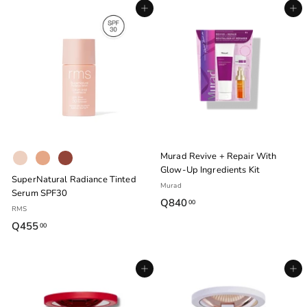
Agregar al carrito
Agregar al carrito
5
5
.
.
0
0
0
0
Murad Revive + Repair With
Glow-Up Ingredients Kit
SuperNatural Radiance Tinted
Murad
Serum SPF30
Q840
Q
00
RMS
8
Q455
Q
00
4
4
0
5
.
Agregar al carrito
Agregar al carrito
5
0
.
0