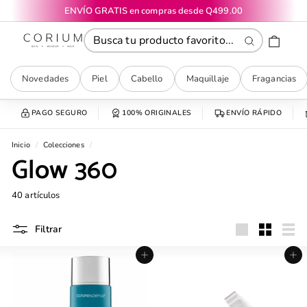
Ir
ENVÍO GRATIS en compras desde Q499.00
directamente
diapositivas
CORIUM
al
pausa
contenido
Buscar
Novedades
Piel
Cabello
Maquillaje
Fragancias
PAGO SEGURO
100% ORIGINALES
ENVÍO RÁPIDO
Inicio
/
Colecciones
/
Glow 360
40 artículos
Filtrar
Grande
Pequeño
List
Agregar al carrito
Agregar al carrito