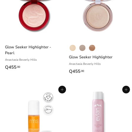
0
0
Glow Seeker Highlighter -
Pearl
Glow Seeker Highlighter
Anastasia Beverly Hills
Anastasia Beverly Hills
Q455
Q
00
Q455
Q
00
4
4
5
5
5
Agregar al carrito
Agregar al carrito
5
.
.
0
0
0
0