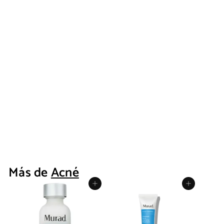
OFERTA
Pro-Heal Serum
Advance+
iS Clinical
P
Q288
d
00
Q960
Q
00
desde
r
9
Ahorra Q672
e
e
6
s
0
c
d
.
i
Más de
Acné
0
e
o
0
h
Q
Agregar al carrito
Agregar al carrito
a
2
b
8
i
8