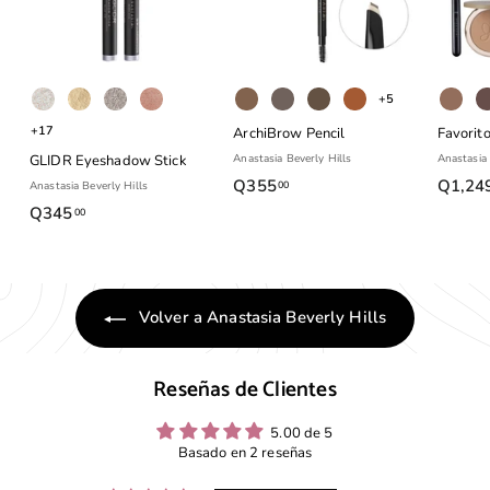
+5
+17
ArchiBrow Pencil
Favorit
GLIDR Eyeshadow Stick
Anastasia Beverly Hills
Anastasia 
Q355
Q
Q1,24
00
Anastasia Beverly Hills
3
Q345
Q
00
5
3
5
4
.
5
Volver a Anastasia Beverly Hills
0
.
0
0
0
Reseñas de Clientes
5.00 de 5
Basado en 2 reseñas