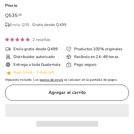
Precio
Precio
Q535
Q535.00
00
habitual
Envío: Q35 ·
Gratis desde Q499
2 reseñas
Envío gratis desde Q499
Productos 100% originales
Distribuidor autorizado
Recíbelo en 24–48 horas
Entrega a toda Guatemala
Pago seguro
Bajo Stock - 3 item left
Impuesto incluido. Los
gastos de envío
se calculan en la pantalla de pagos.
Agregar al carrito