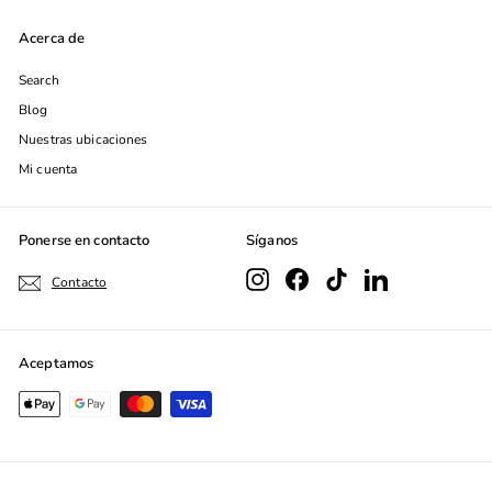
de
Acerca de
correo
Search
Blog
Nuestras ubicaciones
Mi cuenta
Ponerse en contacto
Síganos
Instagram
Facebook
TikTok
LinkedIn
Contacto
Aceptamos