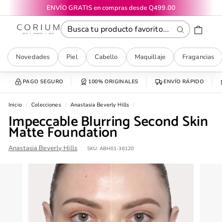
Ir
ENVÍO GRATIS en compras desde Q499.00
directamente
diapositivas
CORIUM
al
pausa
contenido
Buscar
Novedades
Piel
Cabello
Maquillaje
Fragancias
PAGO SEGURO
100% ORIGINALES
ENVÍO RÁPIDO
Inicio
/
Colecciones
/
Anastasia Beverly Hills
/
Impeccable Blurring Second Skin
Matte Foundation
Anastasia Beverly Hills
SKU:
ABH01-36120