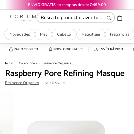
Ir
ENVÍO GRATIS en compras desde Q499.00
directamente
diapositivas
CORIUM
al
pausa
contenido
Buscar
Novedades
Piel
Cabello
Maquillaje
Fragancias
PAGO SEGURO
100% ORIGINALES
ENVÍO RÁPIDO
Inicio
/
Colecciones
/
Eminence Organics
/
Raspberry Pore Refining Masque
Eminence Organics
SKU:
8227/Em