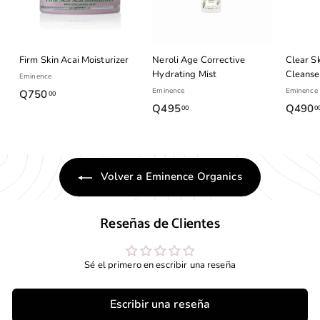
Firm Skin Acai Moisturizer
Neroli Age Corrective
Clear Sk
Hydrating Mist
Cleanse
Eminence
Eminence
Eminence
Q750
Q
00
Q495
Q
Q490
00
0
7
4
5
9
0
5
.
Volver a Eminence Organics
.
0
0
0
0
Reseñas de Clientes
Sé el primero en escribir una reseña
Escribir una reseña