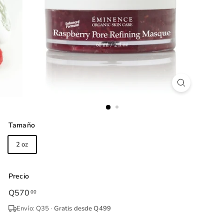
Tamaño
2 oz
Precio
Precio
Q570
Q570.00
00
habitual
Envío: Q35 ·
Gratis desde Q499