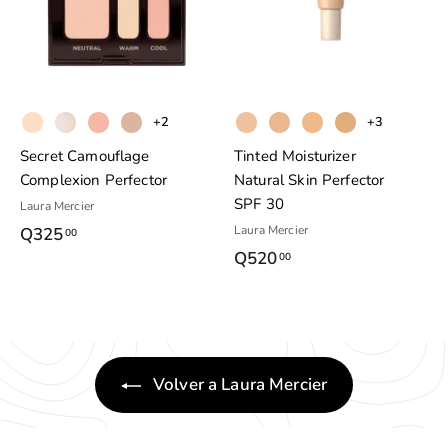
a
a
a
r
r
a
a
a
l
l
c
c
a
a
a
r
r
+2
+3
r
r
i
i
Secret Camouflage
Tinted Moisturizer
t
t
Complexion Perfector
Natural Skin Perfector
o
o
o
SPF 30
Laura Mercier
Laura Mercier
Q325
Q
00
Q520
Q
00
3
5
2
2
5
0
.
.
0
Volver a Laura Mercier
0
0
0