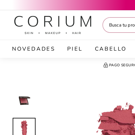
Ir
directamente
C
al
O
contenido
R
I
U
M
NOVEDADES
PIEL
CABELLO
PAGO SEGUR