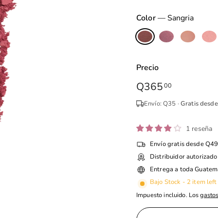
Color
—
Sangria
Precio
Precio
Q365
Q365.00
00
habitual
Envío: Q35 ·
Gratis desd
1 reseña
Envío gratis desde Q4
Distribuidor autorizado
Entrega a toda Guatem
Bajo Stock - 2 item left
Impuesto incluido. Los
gastos