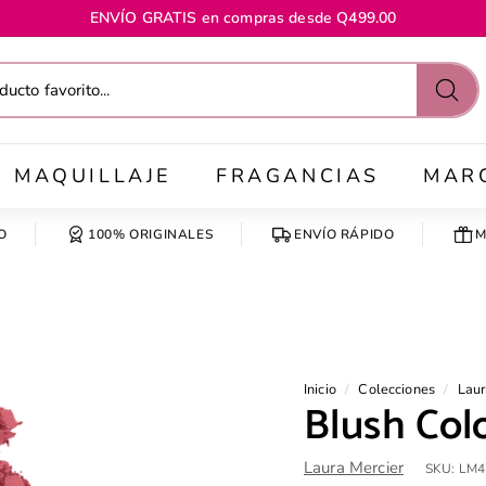
ENVÍO GRATIS en compras desde Q499.00
diapositivas
pausa
Busc
MAQUILLAJE
FRAGANCIAS
MAR
O
100% ORIGINALES
ENVÍO RÁPIDO
M
Inicio
/
Colecciones
/
Laur
Blush Colo
Laura Mercier
SKU:
LM4