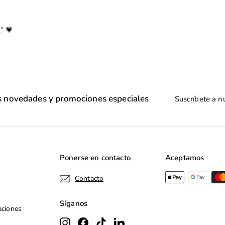
” 💗
Suscríbete
as novedades y promociones especiales
a
nuestra
lista
de
correo
Ponerse en contacto
Aceptamos
Contacto
Síganos
aciones
Instagram
Facebook
TikTok
LinkedIn