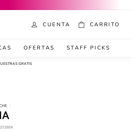
CUENTA
CARRITO
ar
CAS
OFERTAS
STAFF PICKS
UESTRAS GRATIS
CHE
/
IA
272509