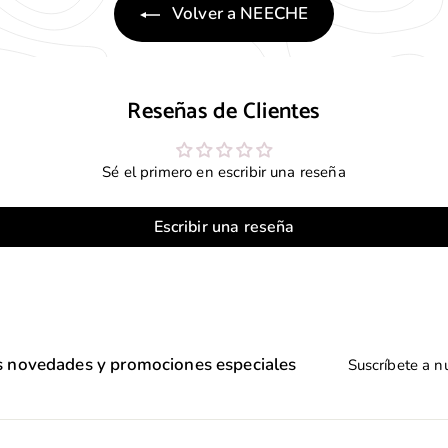
Volver a NEECHE
0
0
.
.
0
0
0
0
Reseñas de Clientes
Sé el primero en escribir una reseña
Escribir una reseña
Suscríbete
as novedades y promociones especiales
a
nuestra
lista