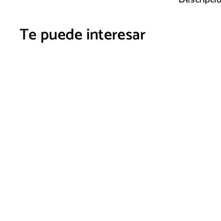
Te puede interesar
LUCRETHIA
V CANTO
Q2,760
Q
00
2
,