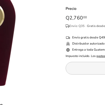
Precio
Precio
Q2,760
Q2,760
00
habitual
Envío: Q35 ·
Gratis desd
Envío gratis desde Q4
Distribuidor autorizado
Entrega a toda Guatem
Impuesto incluido. Los
gastos
ón