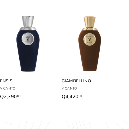
ENSIS
GIAMBELLINO
V CANTO
V CANTO
Q2,390
Q
Q4,420
Q
00
00
2
4
,
,
3
4
9
2