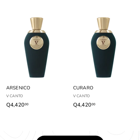
ARSENICO
CURARO
V CANTO
V CANTO
Q4,420
Q
Q4,420
Q
00
00
4
4
,
,
4
4
2
2