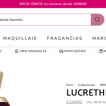
ENVÍO GRATIS en compras desde Q499.00
diapositivas
pausa
Busc
MAQUILLAJE
FRAGANCIAS
MAR
O
100% ORIGINALES
ENVÍO RÁPIDO
M
Inicio
/
Colecciones
/
NEE
LUCRETH
V CANTO
SKU:
8016741