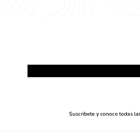
0
0
.
.
0
0
0
0
Suscribete y conoce todas l