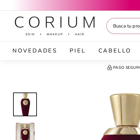
Ir
directamente
C
al
O
contenido
R
I
U
M
NOVEDADES
PIEL
CABELLO
PAGO SEGUR