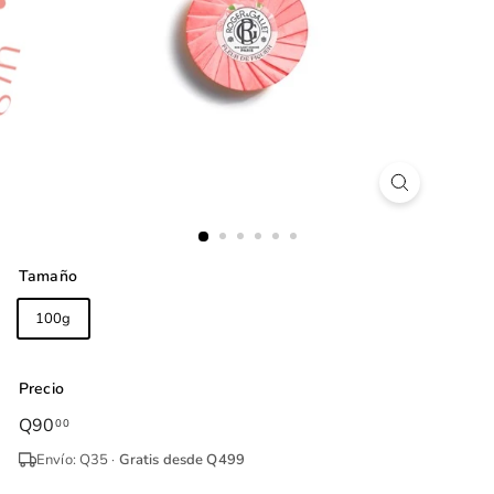
Tamaño
100g
Precio
Precio
Q90
Q90.00
00
habitual
Envío: Q35 ·
Gratis desde Q499