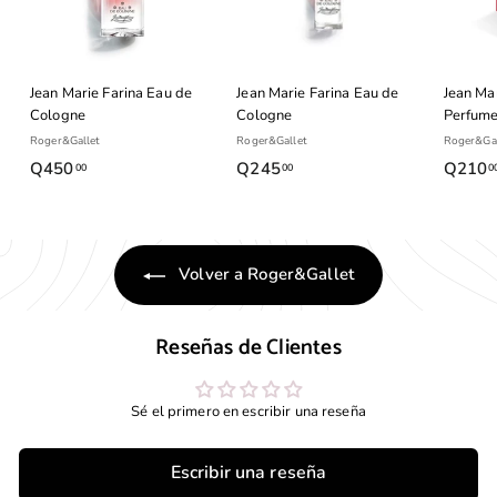
Jean Marie Farina Eau de
Jean Marie Farina Eau de
Jean Mar
Cologne
Cologne
Perfume
Roger&Gallet
Roger&Gallet
Roger&Gal
Q450
Q
Q245
Q
Q210
00
00
0
4
2
5
4
0
5
Volver a Roger&Gallet
.
.
0
0
0
0
Reseñas de Clientes
Sé el primero en escribir una reseña
Escribir una reseña