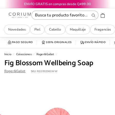
Ir
ENVÍO GRATIS en compras desde Q499.00
directamente
diapositivas
CORIUM
al
pausa
contenido
Buscar
Novedades
Piel
Cabello
Maquillaje
Fragancias
PAGO SEGURO
100% ORIGINALES
ENVÍO RÁPIDO
Inicio
/
Colecciones
/
Roger&Gallet
/
Fig Blossom Wellbeing Soap
Roger&Gallet
SKU:
RG1002061WW