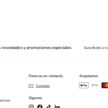
Suscríbete
as novedades y promociones especiales
a
nuestra
lista
de
correo
Ponerse en contacto
Aceptamos
Contacto
Síganos
aciones
Instagram
Facebook
TikTok
LinkedIn