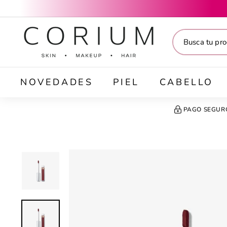
Ir
directamente
C
al
O
contenido
R
I
U
M
NOVEDADES
PIEL
CABELLO
PAGO SEGUR