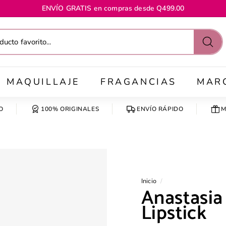
ENVÍO GRATIS en compras desde Q499.00
diapositivas
pausa
Busc
MAQUILLAJE
FRAGANCIAS
MAR
O
100% ORIGINALES
ENVÍO RÁPIDO
M
Inicio
/
Anastasia 
Lipstick