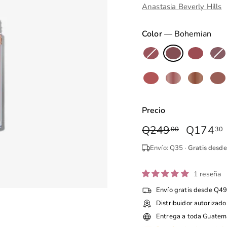
Anastasia Beverly Hills
Color
—
Bohemian
Precio
Precio
Q249
Q249.00
Precio
Q174
00
30
habitual
de
Envío: Q35 ·
Gratis desd
oferta
1 reseña
Envío gratis desde Q4
Distribuidor autorizado
Entrega a toda Guatem