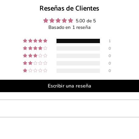
Reseñas de Clientes
9
0
.
0
5.00 de 5
0
Basado en 1 reseña
0
1
0
0
0
0
Escribir una reseña