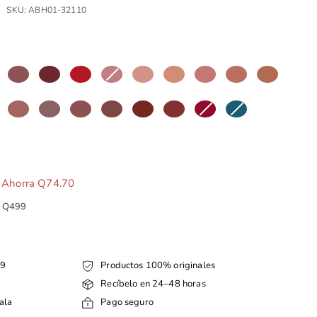
SKU:
ABH01-32110
Q174.30
Ahorra Q74.70
e Q499
99
Productos 100% originales
Recíbelo en 24–48 horas
ala
Pago seguro