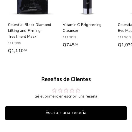
Celestial Black Diamond
Vitamin C Brightening
Celesti
Lifting and Firming
Cleanser
Eye Ma
Treatment Mask
111 SKIN
111 SKIN
111 SKIN
Q745
Q
Q1,03
00
Q1,110
Q
00
7
1
4
,
5
1
.
Reseñas de Clientes
1
0
0
0
.
Sé el primero en escribir una reseña
0
0
Escribir una reseña