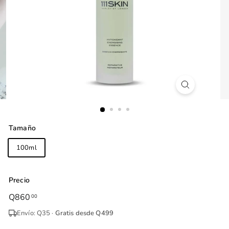
Tamaño
100ml
Precio
Precio
Q860
Q860.00
00
habitual
Envío: Q35 ·
Gratis desde Q499