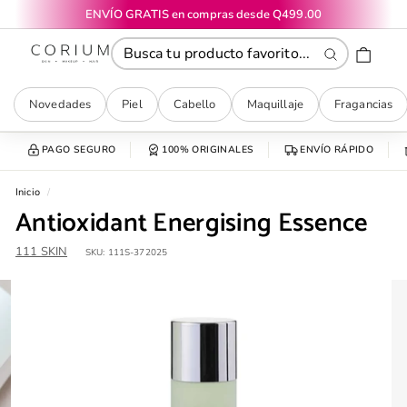
Ir
ENVÍO GRATIS en compras desde Q499.00
directamente
diapositivas
CORIUM
al
pausa
contenido
Buscar
Novedades
Piel
Cabello
Maquillaje
Fragancias
PAGO SEGURO
100% ORIGINALES
ENVÍO RÁPIDO
Inicio
/
Antioxidant Energising Essence
111 SKIN
SKU:
111S-372025