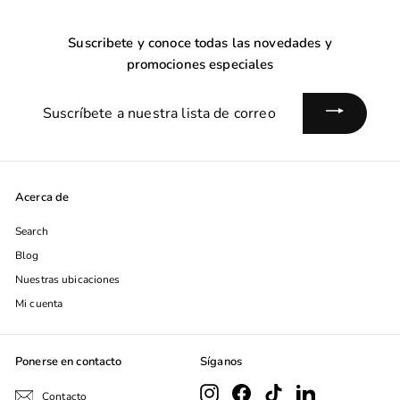
Suscribete y conoce todas las novedades y
promociones especiales
Suscríbete
a
nuestra
lista
de
Acerca de
correo
Search
Blog
Nuestras ubicaciones
Mi cuenta
Ponerse en contacto
Síganos
Instagram
Facebook
TikTok
LinkedIn
Contacto