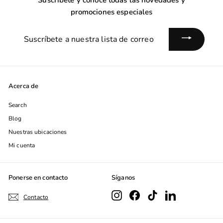
Suscribete y conoce todas las novedades y
promociones especiales
Suscríbete
a
nuestra
lista
de
Acerca de
correo
Search
Blog
Nuestras ubicaciones
Mi cuenta
Ponerse en contacto
Síganos
Instagram
Facebook
TikTok
LinkedIn
Contacto