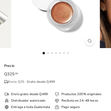
Precio
Precio
Q325
Q325.00
00
habitual
Envío: Q35 ·
Gratis desde Q499
Envío gratis desde Q499
Productos 100% originales
Distribuidor autorizado
Recíbelo en 24–48 horas
Entrega a toda Guatemala
Pago seguro