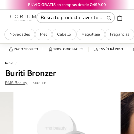
Ir
ENVÍO GRATIS en compras desde Q499.00
directamente
diapositivas
CORIUM
al
pausa
contenido
Buscar
Novedades
Piel
Cabello
Maquillaje
Fragancias
PAGO SEGURO
100% ORIGINALES
ENVÍO RÁPIDO
Inicio
/
Buriti Bronzer
RMS Beauty
SKU:
BB1