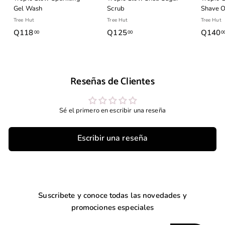
Gel Wash
Scrub
Shave O
Tree Hut
Tree Hut
Tree Hut
Q118
Q
Q125
Q
Q140
00
00
0
1
1
1
2
8
5
Reseñas de Clientes
.
.
0
0
0
0
Sé el primero en escribir una reseña
Escribir una reseña
Suscribete y conoce todas las novedades y
promociones especiales