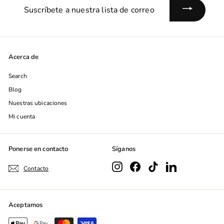
Suscríbete
a
nuestra
lista
de
Acerca de
correo
Search
Blog
Nuestras ubicaciones
Mi cuenta
Ponerse en contacto
Síganos
Instagram
Facebook
TikTok
LinkedIn
Contacto
Aceptamos