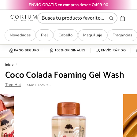
Ir
ENVÍO GRATIS en compras desde Q499.00
directamente
diapositivas
CORIUM
al
pausa
contenido
Buscar
Novedades
Piel
Cabello
Maquillaje
Fragancias
PAGO SEGURO
100% ORIGINALES
ENVÍO RÁPIDO
Inicio
/
Coco Colada Foaming Gel Wash
Tree Hut
SKU:
TH725073