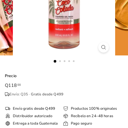
Precio
Precio
Q118
Q118.00
00
habitual
Envío: Q35 ·
Gratis desde Q499
Envío gratis desde Q499
Productos 100% originales
Distribuidor autorizado
Recíbelo en 24–48 horas
Entrega a toda Guatemala
Pago seguro