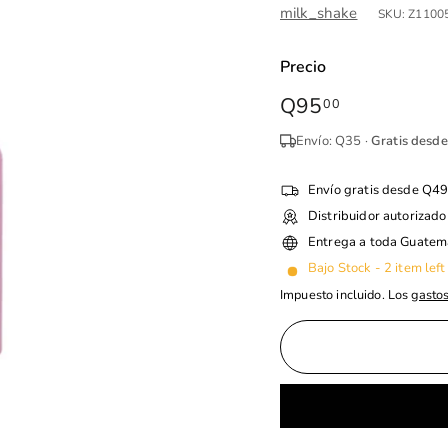
milk_shake
SKU:
Z1100
Precio
Precio
Q95
Q95.00
00
habitual
Envío: Q35 ·
Gratis desd
Envío gratis desde Q4
Distribuidor autorizado
Entrega a toda Guatem
Bajo Stock - 2 item left
Impuesto incluido. Los
gastos