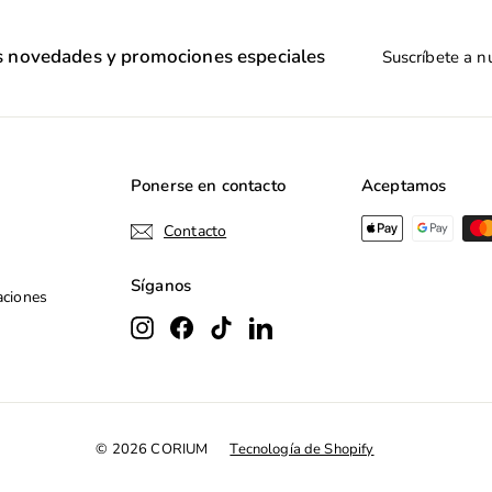
Suscríbete
as novedades y promociones especiales
a
nuestra
lista
de
correo
Ponerse en contacto
Aceptamos
Contacto
Síganos
aciones
Instagram
Facebook
TikTok
LinkedIn
© 2026 CORIUM
Tecnología de Shopify