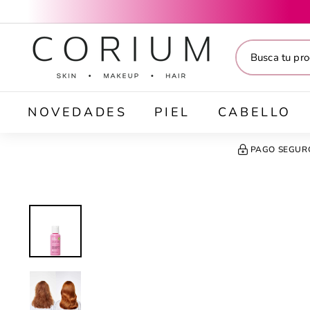
Ir
directamente
C
al
O
contenido
R
I
U
M
NOVEDADES
PIEL
CABELLO
PAGO SEGUR