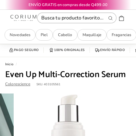
Ir
ENVÍO GRATIS en compras desde Q499.00
directamente
diapositivas
CORIUM
al
pausa
contenido
Buscar
Novedades
Piel
Cabello
Maquillaje
Fragancias
PAGO SEGURO
100% ORIGINALES
ENVÍO RÁPIDO
Inicio
/
Even Up Multi-Correction Serum
Colorescience
SKU:
403105561