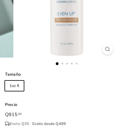
Tamaño
1oz fl
Precio
Precio
Q915
Q915.00
00
habitual
Envío: Q35 ·
Gratis desde Q499