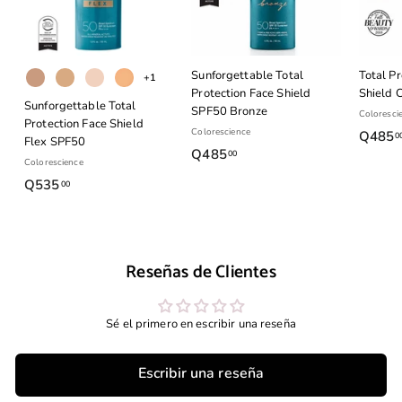
Sunforgettable Total
Total Pr
+1
Protection Face Shield
Shield 
Sunforgettable Total
SPF50 Bronze
Coloresci
Protection Face Shield
Colorescience
Q485
0
Flex SPF50
Q485
Q
00
Colorescience
4
Q535
Q
00
8
5
5
3
.
5
0
Reseñas de Clientes
.
0
0
0
Sé el primero en escribir una reseña
Escribir una reseña