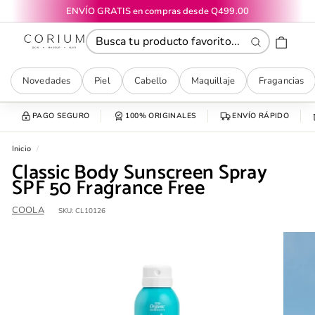
Ir
ENVÍO GRATIS en compras desde Q499.00
directamente
diapositivas
CORIUM
al
pausa
contenido
Buscar
Novedades
Piel
Cabello
Maquillaje
Fragancias
PAGO SEGURO
100% ORIGINALES
ENVÍO RÁPIDO
Inicio
/
Classic Body Sunscreen Spray
SPF 50 Fragrance Free
COOLA
SKU:
CL10126