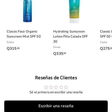
0
5
.
0
0
Classic Face Organic
Hydrating Sunscreen
Classic
Sunscreen Mist SPF 50
Lotion Piña Colada SPF
SPF 50
30
Coola
Coola
Coola
Q315
Q
Q275
00
0
Q335
Q
00
3
3
1
3
5
5
.
Reseñas de Clientes
.
0
0
0
0
Sé el primero en escribir una reseña
Escribir una reseña