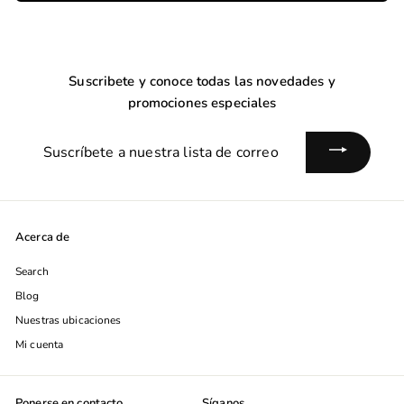
Suscribete y conoce todas las novedades y
promociones especiales
Suscríbete
a
nuestra
lista
de
Acerca de
correo
Search
Blog
Nuestras ubicaciones
Mi cuenta
Ponerse en contacto
Síganos