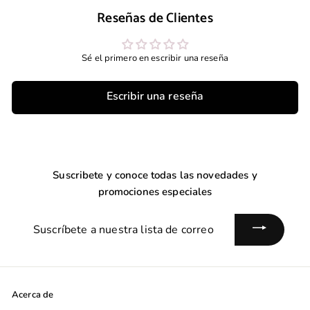
o
b
o
b
e
Reseñas de Clientes
f
i
f
i
o
e
t
e
t
f
r
u
r
u
e
Sé el primero en escribir una reseña
t
a
t
a
r
a
l
a
l
t
a
Escribir una reseña
Suscribete y conoce todas las novedades y
promociones especiales
Suscríbete
a
nuestra
lista
de
Acerca de
correo