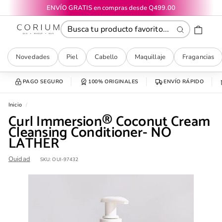
Ir
ENVÍO GRATIS en compras desde Q499.00
directamente
diapositivas
CORIUM
al
pausa
contenido
Buscar
Novedades
Piel
Cabello
Maquillaje
Fragancias
PAGO SEGURO
100% ORIGINALES
ENVÍO RÁPIDO
Inicio
/
Curl Immersion® Coconut Cream
Cleansing Conditioner- NO
LATHER
Ouidad
SKU:
OUI-97432