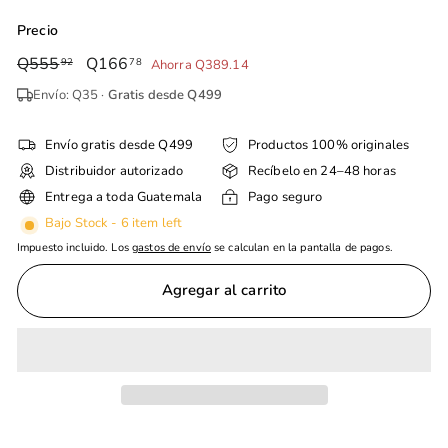
Precio
Precio
Q555
Q555.92
Precio
Q166
Q166.78
92
78
Ahorra Q389.14
habitual
de
Envío: Q35 ·
Gratis desde Q499
oferta
Envío gratis desde Q499
Productos 100% originales
Distribuidor autorizado
Recíbelo en 24–48 horas
Entrega a toda Guatemala
Pago seguro
Bajo Stock - 6 item left
Impuesto incluido. Los
gastos de envío
se calculan en la pantalla de pagos.
Agregar al carrito