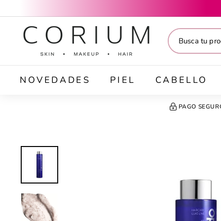
Ir
directamente
C
al
O
contenido
R
I
U
M
NOVEDADES
PIEL
CABELLO
PAGO SEGUR