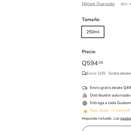
Miriam Quevedo
SKU:
Tamaño
250ml
Precio
Precio
Q594
Q594.00
00
habitual
Envío: Q35 ·
Gratis desd
Envío gratis desde Q4
Distribuidor autorizado
Entrega a toda Guatem
Bajo Stock - 2 item left
Impuesto incluido. Los
gastos