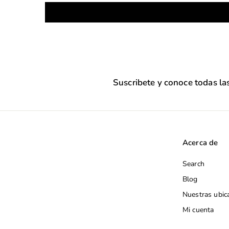
r
u
r
u
t
a
t
a
a
l
a
l
Suscribete y conoce todas l
Acerca de
Search
Blog
Nuestras ubic
Mi cuenta