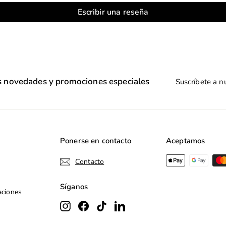
r
u
r
u
Escribir una reseña
t
a
t
a
a
l
a
l
Suscríbete
as novedades y promociones especiales
a
nuestra
lista
de
correo
Ponerse en contacto
Aceptamos
Contacto
Síganos
aciones
Instagram
Facebook
TikTok
LinkedIn