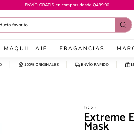
ENVÍO GRATIS en compras desde Q499.00
diapositivas
pausa
Busc
MAQUILLAJE
FRAGANCIAS
MAR
O
100% ORIGINALES
ENVÍO RÁPIDO
M
Inicio
/
Extreme E
Mask