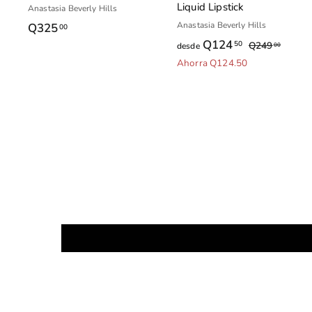
Liquid Lipstick
o
Anastasia Beverly Hills
Anastasia Beverly Hills
Q325
Q
00
Q124
d
P
50
3
Q249
Q
desde
00
r
2
e
Ahorra Q124.50
2
4
e
s
5
9
c
d
.
.
i
e
0
0
o
0
Q
0
h
1
a
2
b
4
i
t
.
u
5
a
0
l