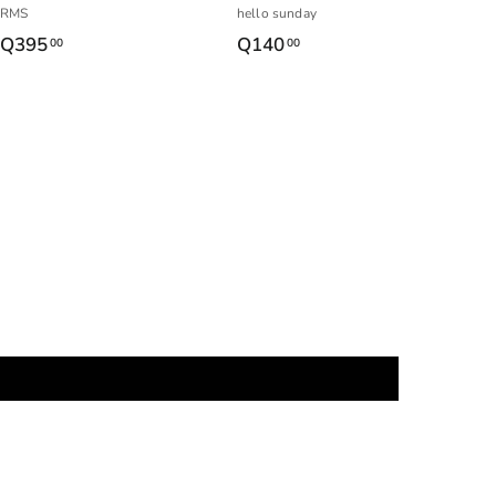
o
o
RMS
hello sunday
Q395
Q
Q140
Q
00
00
3
1
9
4
5
0
.
.
0
0
0
0