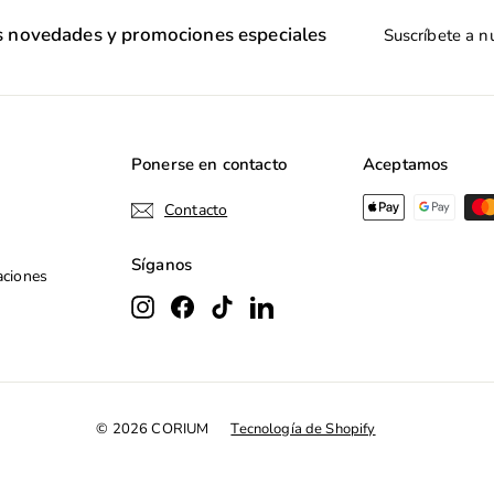
Suscríbete
as novedades y promociones especiales
a
nuestra
lista
de
correo
Ponerse en contacto
Aceptamos
Contacto
Síganos
aciones
Instagram
Facebook
TikTok
LinkedIn
© 2026 CORIUM
Tecnología de Shopify