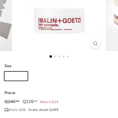
Size
2oz - 57g
Precio
Precio
Q240
Q240.00
Precio
Q226
Q226.00
00
00
Ahorra Q14
habitual
de
Envío: Q35 ·
Gratis desde Q499
oferta