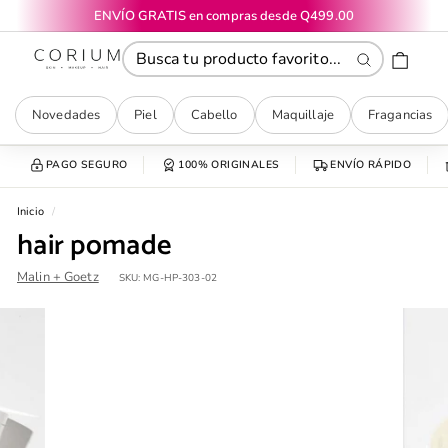
Ir
ENVÍO GRATIS en compras desde Q499.00
directamente
diapositivas
CORIUM
al
pausa
contenido
Buscar
Novedades
Piel
Cabello
Maquillaje
Fragancias
PAGO SEGURO
100% ORIGINALES
ENVÍO RÁPIDO
Inicio
/
hair pomade
Malin + Goetz
SKU:
MG-HP-303-02