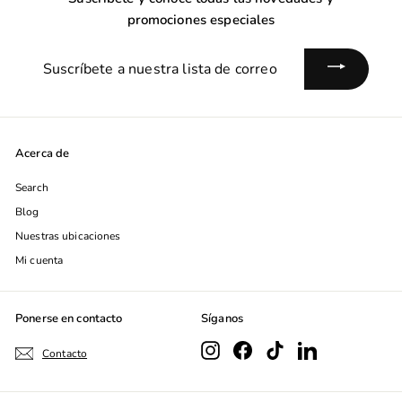
promociones especiales
Suscríbete
a
nuestra
lista
de
Acerca de
correo
Search
Blog
Nuestras ubicaciones
Mi cuenta
Ponerse en contacto
Síganos
Instagram
Facebook
TikTok
LinkedIn
Contacto