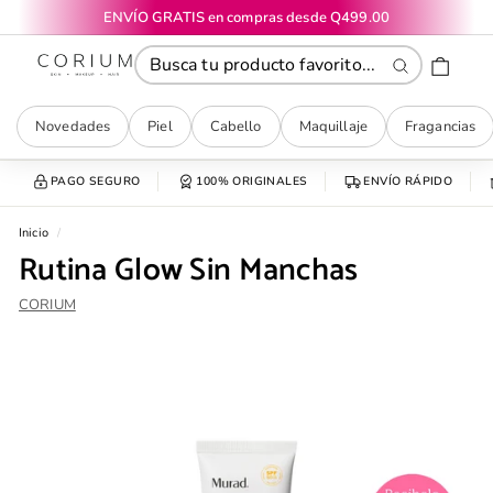
Ir
ENVÍO GRATIS en compras desde Q499.00
directamente
diapositivas
CORIUM
al
pausa
contenido
Buscar
Novedades
Piel
Cabello
Maquillaje
Fragancias
PAGO SEGURO
100% ORIGINALES
ENVÍO RÁPIDO
Inicio
/
Rutina Glow Sin Manchas
CORIUM