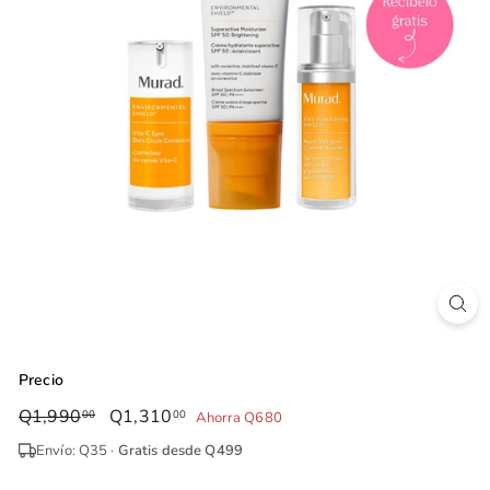
Precio
Precio
Q1,990
Q1,990.00
Precio
Q1,310
Q1,310.00
00
00
Ahorra Q680
habitual
de
Envío: Q35 ·
Gratis desde Q499
oferta