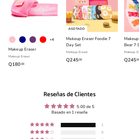
AGOTADO
Makeup Eraser Foodie 7
Makeup
+4
Day Set
Bear 7 
Makeup Eraser
Makeup Eraser
Makeup Er
Makeup Eraser
Q245
Q
Q245
00
0
Q180
Q
00
2
1
4
8
5
0
.
Reseñas de Clientes
.
0
0
0
5.00 de 5
0
Basado en 1 reseña
1
0