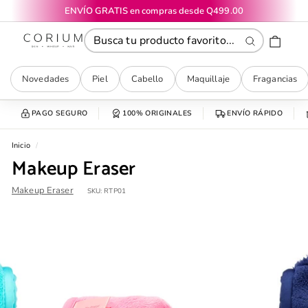
Ir
ENVÍO GRATIS en compras desde Q499.00
directamente
diapositivas
CORIUM
al
pausa
contenido
Buscar
Novedades
Piel
Cabello
Maquillaje
Fragancias
PAGO SEGURO
100% ORIGINALES
ENVÍO RÁPIDO
Inicio
/
Makeup Eraser
Makeup Eraser
SKU:
RTP01