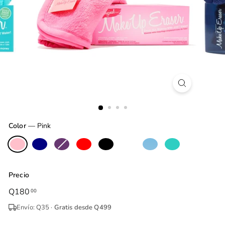
Color
—
Pink
Precio
Precio
Q180
Q180.00
00
habitual
Envío: Q35 ·
Gratis desde Q499