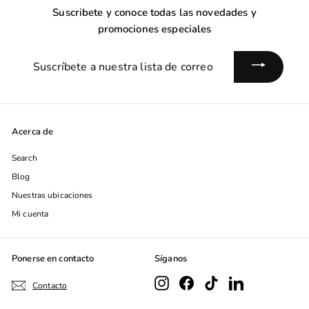
Suscribete y conoce todas las novedades y
promociones especiales
Suscríbete
a
nuestra
lista
de
Acerca de
correo
Search
Blog
Nuestras ubicaciones
Mi cuenta
Ponerse en contacto
Síganos
Instagram
Facebook
TikTok
LinkedIn
Contacto