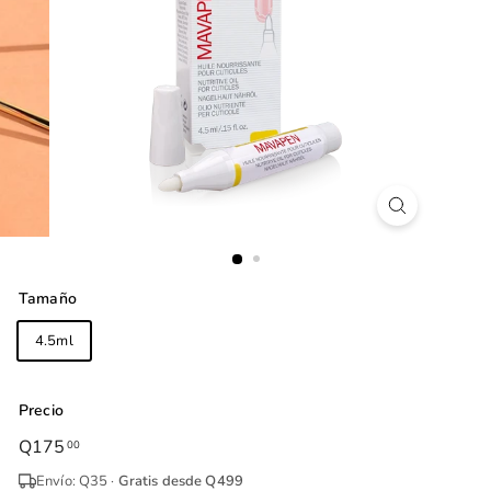
Tamaño
4.5ml
Precio
Precio
Q175
Q175.00
00
habitual
Envío: Q35 ·
Gratis desde Q499