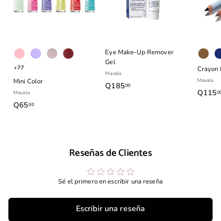
Eye Make-Up Remover
Gel
+77
Crayon 
Mavala
Mini Color
Mavala
Q185
Q
00
Q115
0
Mavala
1
Q65
Q
00
8
6
5
5
.
.
0
Reseñas de Clientes
0
0
0
Sé el primero en escribir una reseña
Escribir una reseña