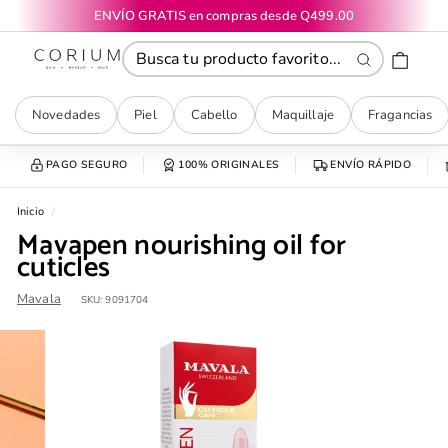
Ir
ENVÍO GRATIS en compras desde Q499.00
directamente
diapositivas
CORIUM
al
pausa
contenido
Buscar
Novedades
Piel
Cabello
Maquillaje
Fragancias
PAGO SEGURO
100% ORIGINALES
ENVÍO RÁPIDO
Inicio
/
Mavapen nourishing oil for
cuticles
Mavala
SKU:
9091704