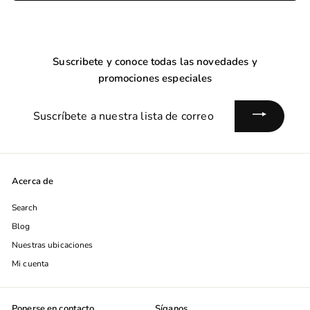
Suscribete y conoce todas las novedades y
promociones especiales
Suscríbete
a
nuestra
lista
de
Acerca de
correo
Search
Blog
Nuestras ubicaciones
Mi cuenta
Ponerse en contacto
Síganos