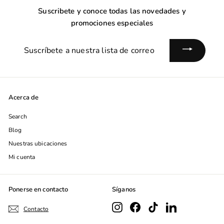
Suscribete y conoce todas las novedades y
promociones especiales
Suscríbete
a
nuestra
lista
de
Acerca de
correo
Search
Blog
Nuestras ubicaciones
Mi cuenta
Ponerse en contacto
Síganos
Instagram
Facebook
TikTok
LinkedIn
Contacto