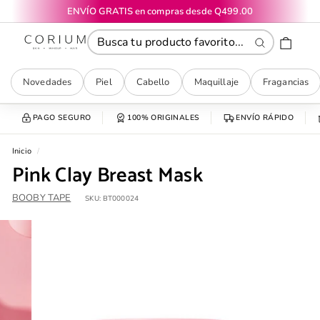
Ir
ENVÍO GRATIS en compras desde Q499.00
directamente
diapositivas
CORIUM
al
pausa
contenido
Buscar
Novedades
Piel
Cabello
Maquillaje
Fragancias
PAGO SEGURO
100% ORIGINALES
ENVÍO RÁPIDO
Inicio
/
Pink Clay Breast Mask
BOOBY TAPE
SKU:
BT000024