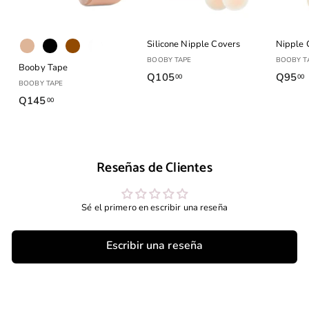
Silicone Nipple Covers
Nipple 
BOOBY TAPE
BOOBY T
Booby Tape
Q105
Q
Q95
00
00
BOOBY TAPE
1
Q145
Q
00
0
1
5
.
4
.
5
0
Reseñas de Clientes
.
0
0
0
Sé el primero en escribir una reseña
Escribir una reseña