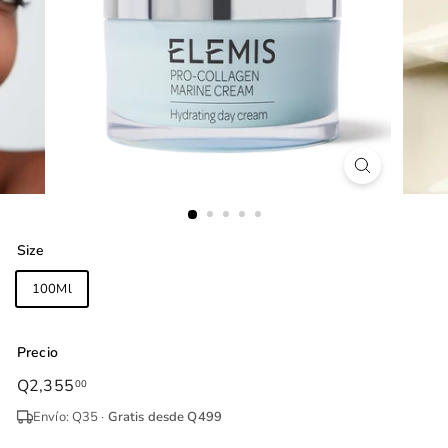
Size
100Ml
50 ml
Precio
Precio
Precio
Q2,355
Q2,355.00
00
habitual
de
Envío: Q35 ·
Gratis desde Q499
oferta