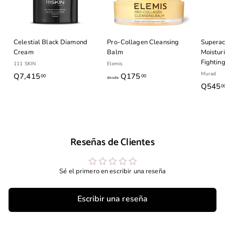
3
5
.
Celestial Black Diamond
Pro-Collagen Cleansing
Superac
0
Cream
Balm
Moisturi
0
Fightin
111 SKIN
Elemis
Murad
Q7,415
Q
Q175
d
00
00
desde
Q545
0
7
e
,
s
4
d
1
e
5
Q
Reseñas de Clientes
.
1
0
7
Sé el primero en escribir una reseña
0
5
.
0
Escribir una reseña
0