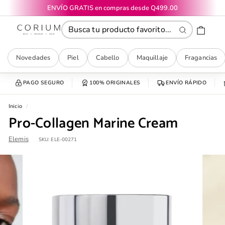
Ir
ENVÍO GRATIS en compras desde Q499.00
directamente
diapositivas
CORIUM
al
pausa
contenido
Buscar
Novedades
Piel
Cabello
Maquillaje
Fragancias
PAGO SEGURO
100% ORIGINALES
ENVÍO RÁPIDO
Inicio
/
Pro-Collagen Marine Cream
Elemis
SKU:
ELE-00271