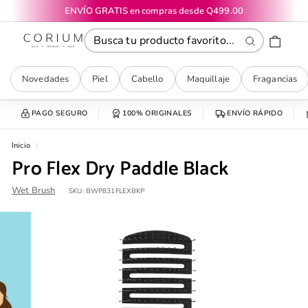
Ir
ENVÍO GRATIS en compras desde Q499.00
directamente
diapositivas
CORIUM
al
pausa
contenido
Buscar
Novedades
Piel
Cabello
Maquillaje
Fragancias
PAGO SEGURO
100% ORIGINALES
ENVÍO RÁPIDO
Inicio
/
Pro Flex Dry Paddle Black
Wet Brush
SKU:
BWP831FLEXBKP