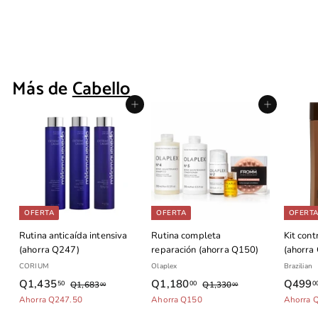
Black
Wet Brush
Q175
Q
00
1
7
Más de
Cabello
5
.
Agregar al carrito
Agregar al carrito
0
0
OFERTA
OFERTA
OFERT
Rutina anticaída intensiva
Rutina completa
Kit contr
(ahorra Q247)
reparación (ahorra Q150)
(ahorra
CORIUM
Olaplex
Brazilian
P
P
P
P
P
Q1,435
Q
Q1,180
Q
Q499
50
00
0
Q1,683
Q
Q1,330
Q
00
00
r
r
r
r
r
1
1
Ahorra Q247.50
1
Ahorra Q150
1
Ahorra 
e
e
,
e
e
,
e