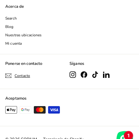
de
Acerca de
correo
Search
Blog
Nuestras ubicaciones
Mi cuenta
Ponerse en contacto
Síganos
Instagram
Facebook
TikTok
LinkedIn
Contacto
Aceptamos
1