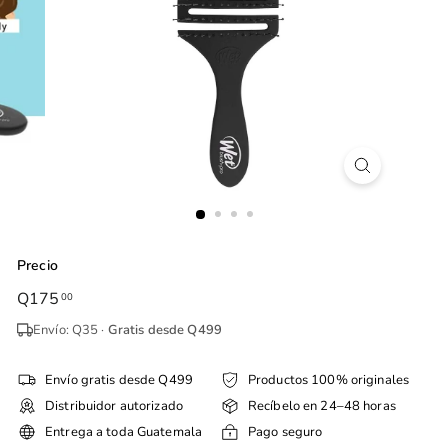
Precio
Precio
Q175
Q175.00
00
habitual
Envío: Q35 ·
Gratis desde Q499
Envío gratis desde Q499
Productos 100% originales
Distribuidor autorizado
Recíbelo en 24–48 horas
Entrega a toda Guatemala
Pago seguro