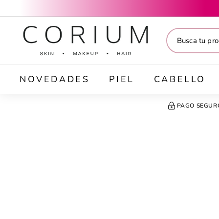
Ir
directamente
C
al
O
contenido
R
I
U
M
NOVEDADES
PIEL
CABELLO
PAGO SEGUR