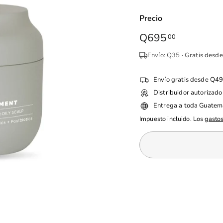
Precio
Precio
Q695
Q695.00
00
habitual
Envío: Q35 ·
Gratis desd
Envío gratis desde Q4
Distribuidor autorizado
Entrega a toda Guatem
Impuesto incluido. Los
gastos