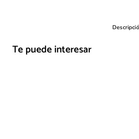
Descripci
Te puede interesar
AGOTADO
Scalp detox cleansing
treatment