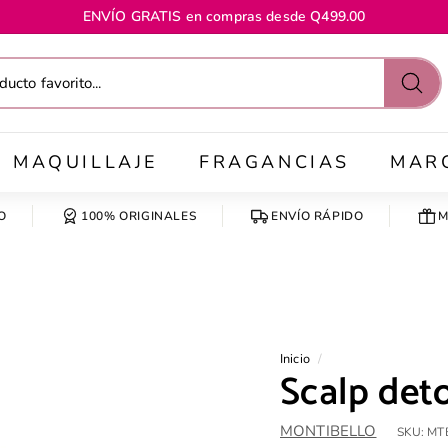
ENVÍO GRATIS en compras desde Q499.00
diapositivas
pausa
Busc
MAQUILLAJE
FRAGANCIAS
MAR
O
100% ORIGINALES
ENVÍO RÁPIDO
M
Inicio
/
Scalp det
MONTIBELLO
SKU:
MT