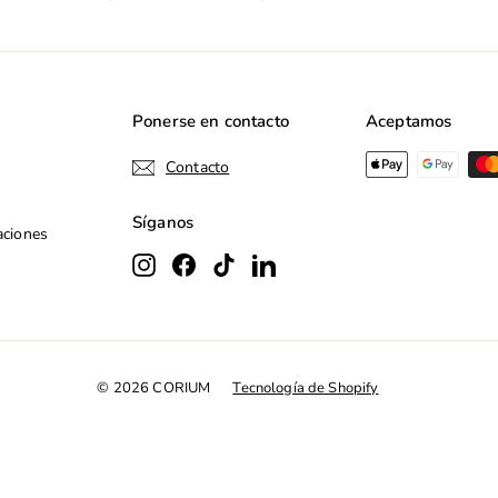
a
nuestra
lista
de
correo
Ponerse en contacto
Aceptamos
Contacto
Síganos
aciones
Instagram
Facebook
TikTok
LinkedIn
© 2026 CORIUM
Tecnología de Shopify