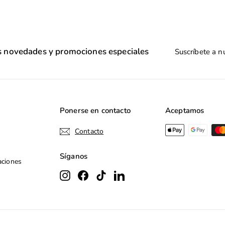
Suscríbete
as novedades y promociones especiales
a
nuestra
lista
de
correo
Ponerse en contacto
Aceptamos
Contacto
Síganos
aciones
Instagram
Facebook
TikTok
LinkedIn