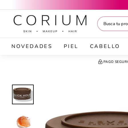
Ir
directamente
C
al
O
contenido
R
I
U
M
NOVEDADES
PIEL
CABELLO
PAGO SEGUR