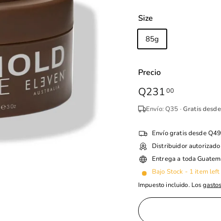
Size
85g
Precio
Precio
Q231
Q231.00
00
habitual
Envío: Q35 ·
Gratis desd
Envío gratis desde Q4
Distribuidor autorizado
Entrega a toda Guatem
Bajo Stock - 1 item left
Impuesto incluido. Los
gastos