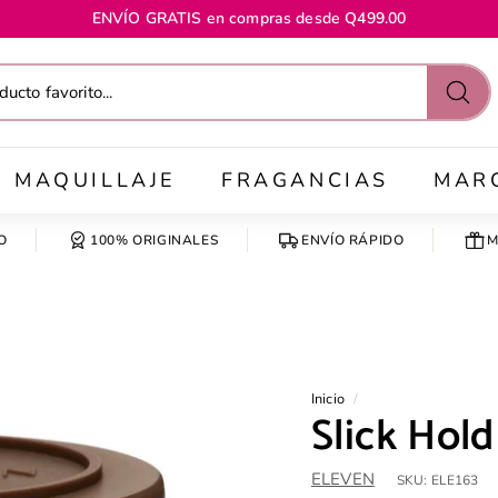
ENVÍO GRATIS en compras desde Q499.00
diapositivas
pausa
Busc
MAQUILLAJE
FRAGANCIAS
MAR
O
100% ORIGINALES
ENVÍO RÁPIDO
M
Inicio
/
Slick Hol
ELEVEN
SKU:
ELE163