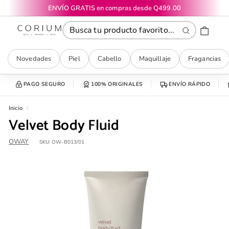
Ir
ENVÍO GRATIS en compras desde Q499.00
directamente
diapositivas
CORIUM
al
pausa
contenido
Buscar
Novedades
Piel
Cabello
Maquillaje
Fragancias
PAGO SEGURO
100% ORIGINALES
ENVÍO RÁPIDO
Inicio
/
Velvet Body Fluid
OWAY
SKU:
OW-B013/01