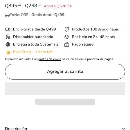
Precio
Q895
Q895.00
Precio
Q268
Q268.50
00
50
Ahorra Q626.50
habitual
de
Envío: Q35 ·
Gratis desde Q499
oferta
Envío gratis desde Q499
Productos 100% originales
Distribuidor autorizado
Recíbelo en 24–48 horas
Entrega a toda Guatemala
Pago seguro
Bajo Stock - 1 item left
Impuesto incluido. Los
gastos de envío
se calculan en la pantalla de pagos.
Agregar al carrito
Descripción