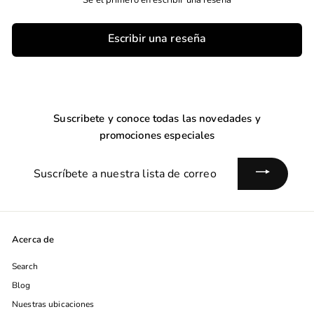
Sé el primero en escribir una reseña
t
a
t
a
r
a
l
a
l
t
a
Escribir una reseña
Suscribete y conoce todas las novedades y
promociones especiales
Suscríbete
a
nuestra
lista
de
Acerca de
correo
Search
Blog
Nuestras ubicaciones