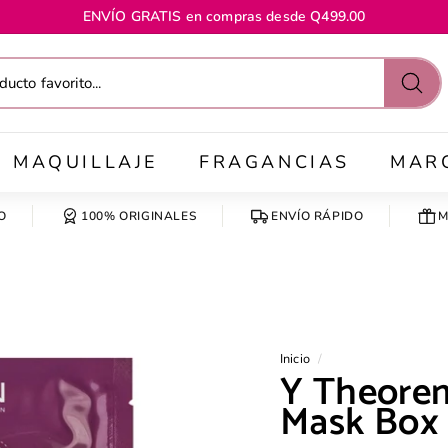
ENVÍO GRATIS en compras desde Q499.00
diapositivas
pausa
Busc
MAQUILLAJE
FRAGANCIAS
MAR
O
100% ORIGINALES
ENVÍO RÁPIDO
M
Inicio
/
Y Theorem
Mask Box