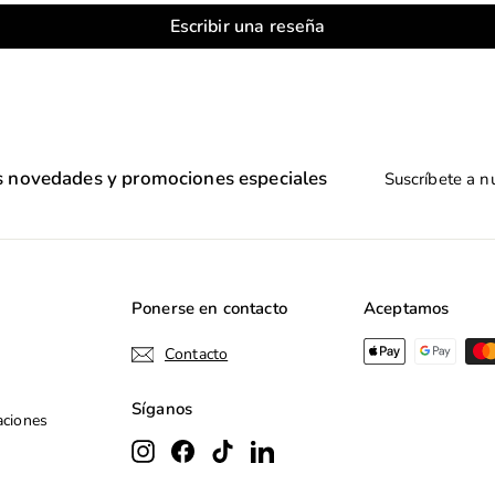
Escribir una reseña
Suscríbete
as novedades y promociones especiales
a
nuestra
lista
de
correo
Ponerse en contacto
Aceptamos
Contacto
Síganos
aciones
Instagram
Facebook
TikTok
LinkedIn