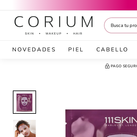
Ir
directamente
C
al
O
contenido
R
I
U
M
NOVEDADES
PIEL
CABELLO
PAGO SEGUR