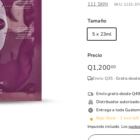
111 SKIN
SKU:
111S-37
Tamaño
5 x 23ml
Single
Precio
Precio
Precio
Q1,200
Q1,200
00
habitual
de
Envío: Q35 ·
Gratis desd
oferta
Envío gratis desde Q4
Distribuidor autorizado
Entrega a toda Guatem
Bajo Stock - 1 item left
Impuesto incluido. Los
gastos