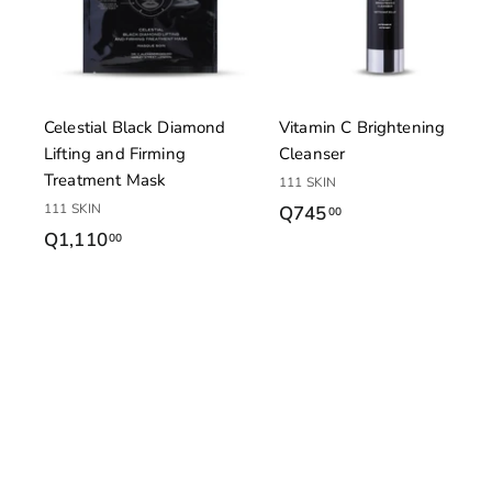
a
.
r
0
a
l
0
c
a
r
Celestial Black Diamond
Vitamin C Brightening
r
Lifting and Firming
Cleanser
i
t
Treatment Mask
111 SKIN
o
111 SKIN
Q745
Q
00
Q1,110
Q
00
7
1
4
,
5
1
.
1
0
0
0
.
0
0