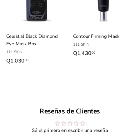
a
r
a
l
c
a
r
Celestial Black Diamond
Contour Firming Mask
r
Eye Mask Box
i
111 SKIN
t
111 SKIN
Q1,430
Q
00
o
Q1,030
Q
00
1
1
,
,
4
0
3
3
0
0
.
Reseñas de Clientes
.
0
0
0
0
Sé el primero en escribir una reseña