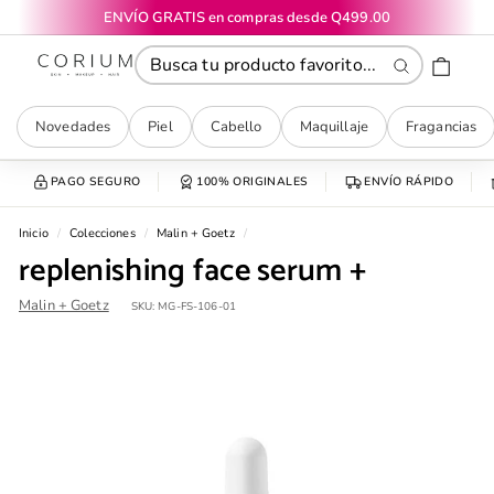
Ir
ENVÍO GRATIS en compras desde Q499.00
directamente
diapositivas
CORIUM
al
pausa
contenido
Buscar
Novedades
Piel
Cabello
Maquillaje
Fragancias
PAGO SEGURO
100% ORIGINALES
ENVÍO RÁPIDO
Inicio
/
Colecciones
/
Malin + Goetz
/
replenishing face serum +
Malin + Goetz
SKU:
MG-FS-106-01