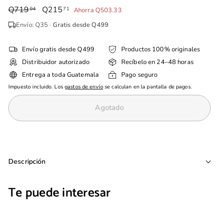
Precio
Q719
Q719.04
Precio
Q215
Q215.71
04
71
Ahorra Q503.33
habitual
de
Envío: Q35 ·
Gratis desde Q499
oferta
Envío gratis desde Q499
Productos 100% originales
Distribuidor autorizado
Recíbelo en 24–48 horas
Entrega a toda Guatemala
Pago seguro
Impuesto incluido. Los
gastos de envío
se calculan en la pantalla de pagos.
Agotado
Descripción
Te puede interesar