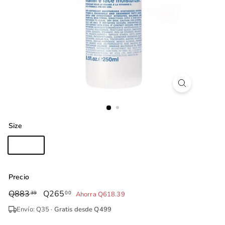
Size
250Ml
118ml
Precio
Precio
Q883
Q883.39
Precio
Q265
Q265.00
39
00
Ahorra Q618.39
habitual
de
Envío: Q35 ·
Gratis desde Q499
oferta