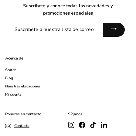
Suscribete y conoce todas las novedades y
promociones especiales
Suscríbete
a
nuestra
lista
de
Acerca de
correo
Search
Blog
Nuestras ubicaciones
Mi cuenta
Ponerse en contacto
Síganos
Instagram
Facebook
TikTok
LinkedIn
Contacto