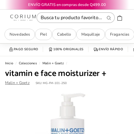
Ir
ENVÍO GRATIS en compras desde Q499.00
directamente
diapositivas
CORIUM
al
pausa
contenido
Buscar
Novedades
Piel
Cabello
Maquillaje
Fragancias
PAGO SEGURO
100% ORIGINALES
ENVÍO RÁPIDO
Inicio
/
Colecciones
/
Malin + Goetz
/
vitamin e face moisturizer +
Malin + Goetz
SKU:
MG-FM-101-250