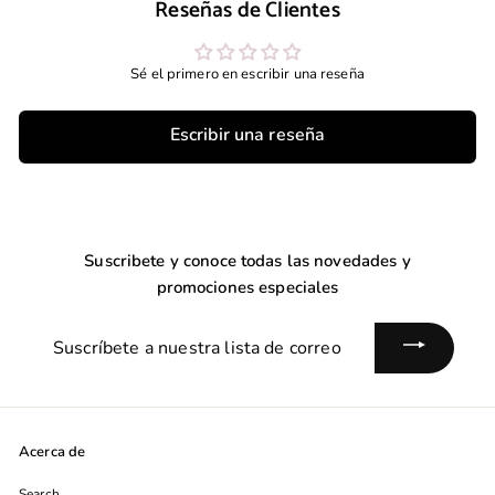
Reseñas de Clientes
6
6
0
0
.
.
Sé el primero en escribir una reseña
0
0
0
0
Escribir una reseña
Suscribete y conoce todas las novedades y
promociones especiales
Suscríbete
a
nuestra
lista
de
Acerca de
correo
Search