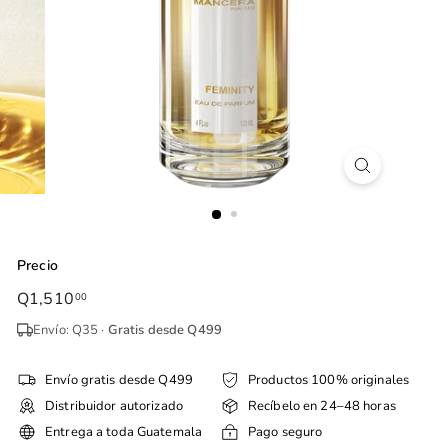
Precio
Precio
Q1,510
Q1,510.00
00
habitual
Envío: Q35 ·
Gratis desde Q499
Envío gratis desde Q499
Productos 100% originales
Distribuidor autorizado
Recíbelo en 24–48 horas
Entrega a toda Guatemala
Pago seguro