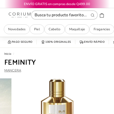
Ir
ENVÍO GRATIS en compras desde Q499.00
directamente
diapositivas
CORIUM
al
pausa
contenido
Buscar
Novedades
Piel
Cabello
Maquillaje
Fragancias
PAGO SEGURO
100% ORIGINALES
ENVÍO RÁPIDO
Inicio
/
FEMINITY
MANCERA