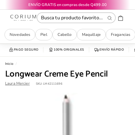
Ir
ENVÍO GRATIS en compras desde Q499.00
directamente
diapositivas
CORIUM
al
pausa
contenido
Buscar
Novedades
Piel
Cabello
Maquillaje
Fragancias
PAGO SEGURO
100% ORIGINALES
ENVÍO RÁPIDO
Inicio
/
Longwear Creme Eye Pencil
Laura Mercier
SKU:
LM42111696