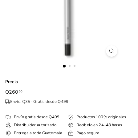
Precio
Precio
Q260
Q260.00
00
habitual
Envío: Q35 ·
Gratis desde Q499
Envío gratis desde Q499
Productos 100% originales
Distribuidor autorizado
Recíbelo en 24–48 horas
Entrega a toda Guatemala
Pago seguro