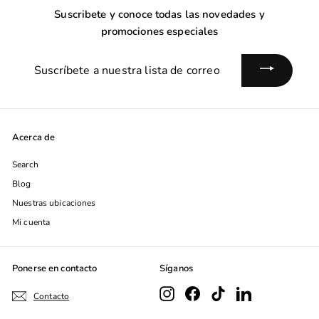
Suscribete y conoce todas las novedades y
promociones especiales
Suscríbete
a
nuestra
lista
de
Acerca de
correo
Search
Blog
Nuestras ubicaciones
Mi cuenta
Ponerse en contacto
Síganos
Instagram
Facebook
TikTok
LinkedIn
Contacto