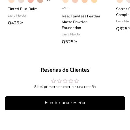
+15
Tinted Blur Balm
Secret 
Complex
Laura Mercier
Real Flawless Feather
Matte Powder
Laura Mer
Q425
Q
00
Foundation
Q325
0
4
Laura Mercier
2
Q525
Q
00
5
5
.
2
0
5
0
Reseñas de Clientes
.
0
0
Sé el primero en escribir una reseña
Escribir una reseña