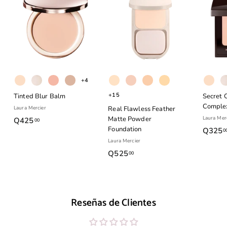
0
+4
+15
Tinted Blur Balm
Secret 
Complex
Laura Mercier
Real Flawless Feather
Matte Powder
Laura Mer
Q425
Q
00
Foundation
Q325
0
4
Laura Mercier
2
Q525
Q
00
5
5
.
2
0
5
0
Reseñas de Clientes
.
0
0