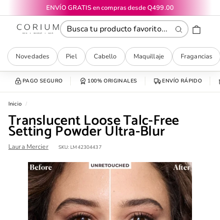
Ir
ENVÍO GRATIS en compras desde Q499.00
directamente
diapositivas
CORIUM
al
pausa
contenido
Buscar
Novedades
Piel
Cabello
Maquillaje
Fragancias
PAGO SEGURO
100% ORIGINALES
ENVÍO RÁPIDO
Inicio
/
Translucent Loose Talc-Free
Setting Powder Ultra-Blur
Laura Mercier
SKU:
LM42304437