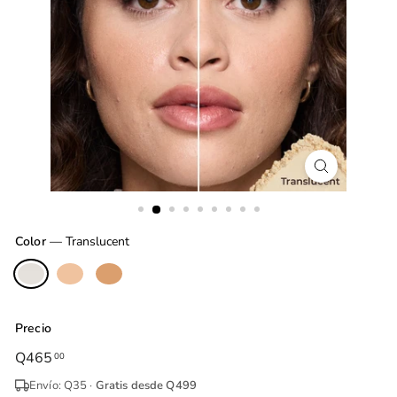
Color
—
Translucent
Precio
Precio
Q465
Q465.00
00
habitual
Envío: Q35 ·
Gratis desde Q499